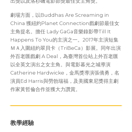
出獎以及洛杉磯電影節獎最佳女主角獎。
劇場方面，以
Buddhas Are Screaming in
China
獲紐約
Planet Connection
戲劇節最佳女
主角提名。擔任
Lady GaGa
音樂錄影帶
Till It
Happens To You
的主演之一。
2017
年主演短集
ＭＡ入圍紐約翠貝卡（
TriBeCa
）影展。同年出演
外百老匯戲劇
A Deal
，為臺灣首位站上外百老匯
以全英文演出之女主角。與電影暮光之城導演
Catherine Hardwicke
，金馬獎導演張僑勇，名
演員
Ed Harris
與勞勃瑞福，及美國東尼獎得主劇
作家黃哲倫合作並獲大力讚賞。
教學經驗