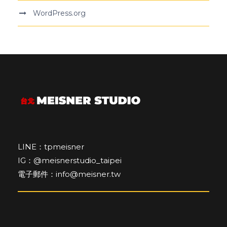
WordPress.org
LINE：tpmeisner
IG：@meisnerstudio_taipei
電子郵件：info@meisner.tw