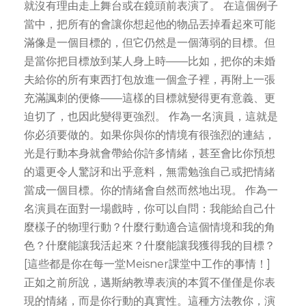
就沒有理由走上舞台或在鏡頭前表演了。 在這個例子
當中，把所有的會讓你想起他的物品丟掉看起來可能
滿像是一個目標的，但它仍然是一個薄弱的目標。但
是當你把目標放到某人身上時——比如，把你的未婚
夫給你的所有東西打包放進一個盒子裡，再附上一張
充滿諷刺的便條——這樣的目標就變得更有意義、更
迫切了，也因此變得更強烈。 作為一名演員，這就是
你必須要做的。如果你與你的情境有很強烈的連結，
光是行動本身就會帶給你許多情緒，甚至會比你預想
的還更令人驚訝和出乎意料，無需勉強自己或把情緒
當成一個目標。你的情緒會自然而然地出現。 作為一
名演員在面對一場戲時，你可以自問：我能給自己什
麼樣子的物理行動？什麼行動適合這個情境和我的角
色？什麼能讓我活起來？什麼能讓我獲得我的目標？
[這些都是你在每一堂Meisner課堂中工作的事情！]
正如之前所說，邁斯納教導表演的本質不僅僅是你表
現的情緒，而是你行動的真實性。這種方法教你，演