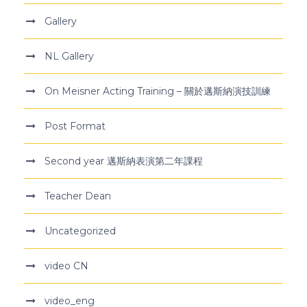
Gallery
NL Gallery
On Meisner Acting Training – 關於邁斯納演技訓練
Post Format
Second year 邁斯納表演第二年課程
Teacher Dean
Uncategorized
video CN
video_eng