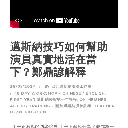
邁斯納技巧如何幫助
演員真實地活在當
下？鄭鼎諺解釋
28/05/2024
BY
台北邁斯納表演工作室
18 DAY WORKSHOP - CHINESE / ENGLISH
,
FIRST YEAR 邁斯納表演第一年課程
,
ON MEISNER
ACTING TRAINING - 關於邁斯納演技訓練
,
TEACHER
DEAN
,
VIDEO CN
丁宁正鼎雁的訪談摘要 丁宁正鼎雁分享了他作為一