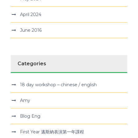
April 2024
June 2016
Categories
18 day workshop – chinese / english
Amy
Blog Eng
First Year 邁斯納表演第一年課程