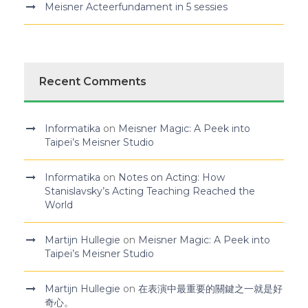
Meisner Acteerfundament in 5 sessies
Recent Comments
Informatika
on
Meisner Magic: A Peek into
Taipei’s Meisner Studio
Informatika
on
Notes on Acting: How
Stanislavsky’s Acting Teaching Reached the
World
Martijn Hullegie
on
Meisner Magic: A Peek into
Taipei’s Meisner Studio
Martijn Hullegie
on
在表演中最重要的關鍵之一就是好
奇心。