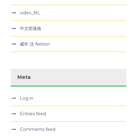
video_NL
中文部落格
威年 沈 Nelson
Meta
Log in
Entries feed
Comments feed