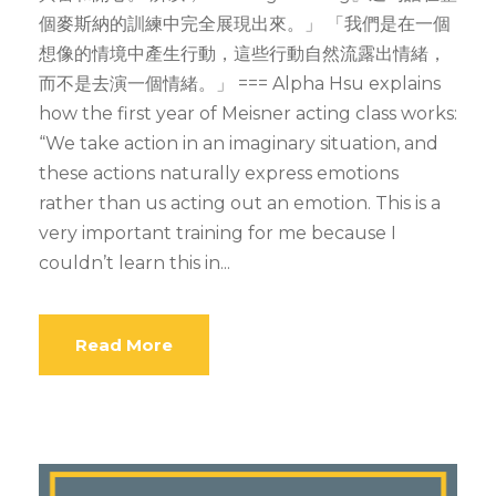
個麥斯納的訓練中完全展現出來。」 「我們是在一個
想像的情境中產生行動，這些行動自然流露出情緒，
而不是去演一個情緒。」 === Alpha Hsu explains
how the first year of Meisner acting class works:
“We take action in an imaginary situation, and
these actions naturally express emotions
rather than us acting out an emotion. This is a
very important training for me because I
couldn’t learn this in...
Read More