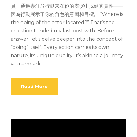
員，通過專注於行動來在你的表演中找到真實性——
因為行動展示了你的角色的意圖和目標。 “Where is
the doing of the actor located?” That’s the
question I ended my last post with. Before I
answer, let’s delve deeper into the concept of
“doing” itself. Every action carries its own
nature, its unique quality. It’s akin to a journey
you embark...
Read More