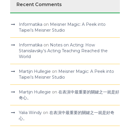
Recent Comments
Informatika
on
Meisner Magic: A Peek into
Taipei’s Meisner Studio
Informatika
on
Notes on Acting: How
Stanislavsky’s Acting Teaching Reached the
World
Martijn Hullegie
on
Meisner Magic: A Peek into
Taipei’s Meisner Studio
Martijn Hullegie
on
在表演中最重要的關鍵之一就是好
奇心。
Yalia Windy
on
在表演中最重要的關鍵之一就是好奇
心。