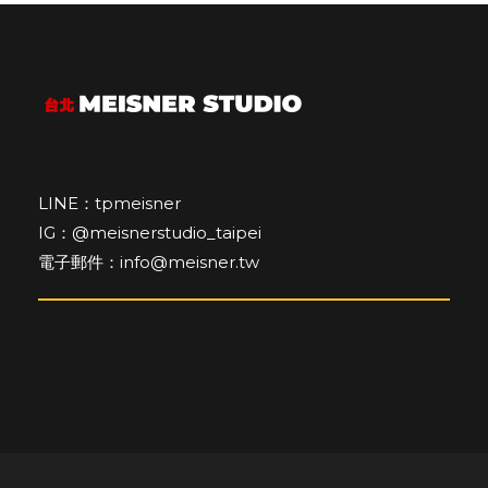
LINE：tpmeisner
IG：@meisnerstudio_taipei
電子郵件：info@meisner.tw