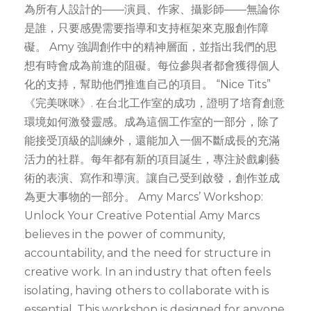
為所有人設計的——演員、作家、攝影師——無論你
是誰，只要感覺需要指導和支持框架來克服創作障
礙。 Amy 強調創作中的精神層面，並指出我們的思
想有時會成為前進的阻礙。每位參與者都會獲得個人
化的支持，幫助他們推進自己的項目。 “Nice Tits”
《完美咪咪》. 在台北工作室的成功，證明了培育創意
環境如何激發靈感。成為這個工作室的一部分，除了
能接受頂級的訓練外，還能加入一個不斷成長的充滿
活力的社群。每年都有新的項目誕生，專注於戲劇藝
術的表演、寫作和導演。讓自己受到啟發，創作並成
為更大事物的一部分。 Amy Marcs’ Workshop:
Unlock Your Creative Potential Amy Marcs
believes in the power of community,
accountability, and the need for structure in
creative work. In an industry that often feels
isolating, having others to collaborate with is
essential. This workshop is designed for anyone