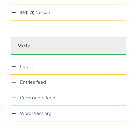
威年 沈 Nelson
Meta
Log in
Entries feed
Comments feed
WordPress.org