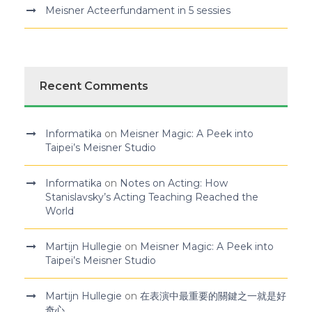
Meisner Acteerfundament in 5 sessies
Recent Comments
Informatika
on
Meisner Magic: A Peek into
Taipei’s Meisner Studio
Informatika
on
Notes on Acting: How
Stanislavsky’s Acting Teaching Reached the
World
Martijn Hullegie
on
Meisner Magic: A Peek into
Taipei’s Meisner Studio
Martijn Hullegie
on
在表演中最重要的關鍵之一就是好
奇心。