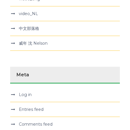
video_NL
中文部落格
威年 沈 Nelson
Meta
Log in
Entries feed
Comments feed