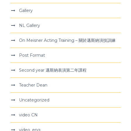
Gallery
NL Gallery
On Meisner Acting Training – 關於邁斯納演技訓練
Post Format
Second year 邁斯納表演第二年課程
Teacher Dean
Uncategorized
video CN
video_eng