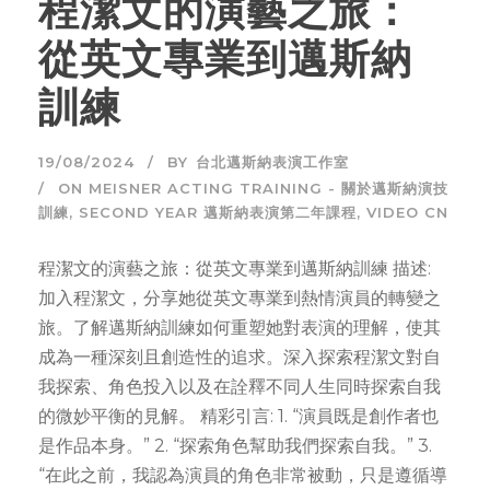
程潔文的演藝之旅：
從英文專業到邁斯納
訓練
19/08/2024
BY
台北邁斯納表演工作室
ON MEISNER ACTING TRAINING - 關於邁斯納演技
訓練
,
SECOND YEAR 邁斯納表演第二年課程
,
VIDEO CN
程潔文的演藝之旅：從英文專業到邁斯納訓練 描述:
加入程潔文，分享她從英文專業到熱情演員的轉變之
旅。了解邁斯納訓練如何重塑她對表演的理解，使其
成為一種深刻且創造性的追求。深入探索程潔文對自
我探索、角色投入以及在詮釋不同人生同時探索自我
的微妙平衡的見解。 精彩引言: 1. “演員既是創作者也
是作品本身。” 2. “探索角色幫助我們探索自我。” 3.
“在此之前，我認為演員的角色非常被動，只是遵循導