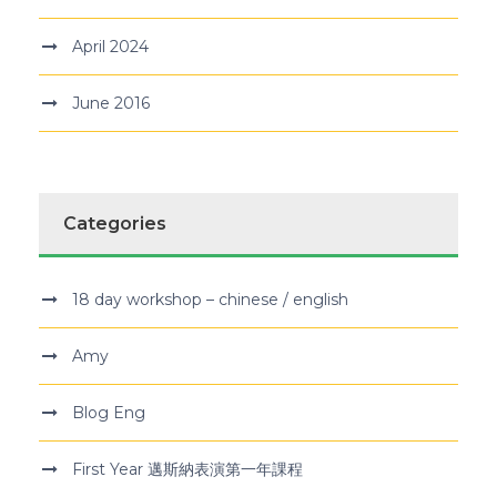
April 2024
June 2016
Categories
18 day workshop – chinese / english
Amy
Blog Eng
First Year 邁斯納表演第一年課程