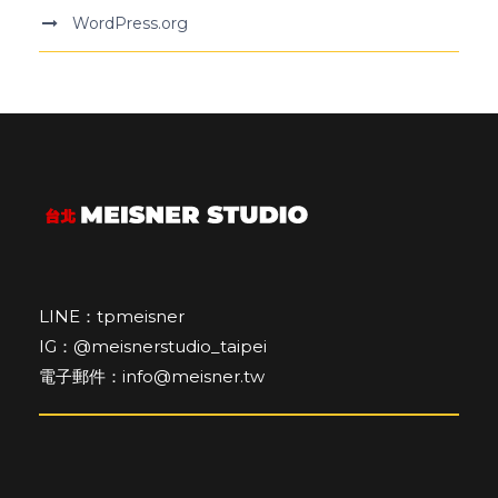
WordPress.org
LINE：tpmeisner
IG：@meisnerstudio_taipei
電子郵件：info@meisner.tw