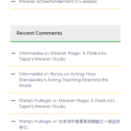
Meisner Acteerfundament in 5 sessies
Recent Comments
Informatika
on
Meisner Magic: A Peek into
Taipei’s Meisner Studio
Informatika
on
Notes on Acting: How
Stanislavsky’s Acting Teaching Reached the
World
Martijn Hullegie
on
Meisner Magic: A Peek into
Taipei’s Meisner Studio
Martijn Hullegie
on
在表演中最重要的關鍵之一就是好
奇心。