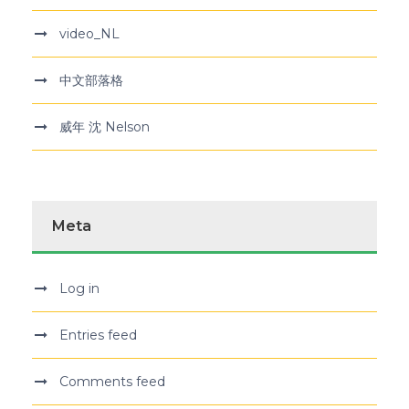
video_NL
中文部落格
威年 沈 Nelson
Meta
Log in
Entries feed
Comments feed