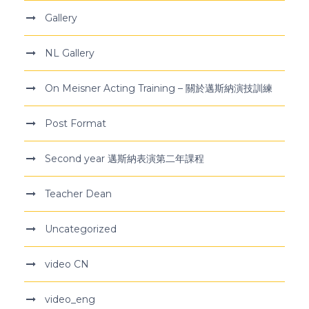
Gallery
NL Gallery
On Meisner Acting Training – 關於邁斯納演技訓練
Post Format
Second year 邁斯納表演第二年課程
Teacher Dean
Uncategorized
video CN
video_eng