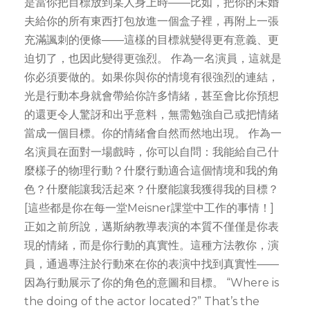
是當你把目標放到某人身上時——比如，把你的未婚
夫給你的所有東西打包放進一個盒子裡，再附上一張
充滿諷刺的便條——這樣的目標就變得更有意義、更
迫切了，也因此變得更強烈。 作為一名演員，這就是
你必須要做的。如果你與你的情境有很強烈的連結，
光是行動本身就會帶給你許多情緒，甚至會比你預想
的還更令人驚訝和出乎意料，無需勉強自己或把情緒
當成一個目標。你的情緒會自然而然地出現。 作為一
名演員在面對一場戲時，你可以自問：我能給自己什
麼樣子的物理行動？什麼行動適合這個情境和我的角
色？什麼能讓我活起來？什麼能讓我獲得我的目標？
[這些都是你在每一堂Meisner課堂中工作的事情！]
正如之前所說，邁斯納教導表演的本質不僅僅是你表
現的情緒，而是你行動的真實性。這種方法教你，演
員，通過專注於行動來在你的表演中找到真實性——
因為行動展示了你的角色的意圖和目標。 “Where is
the doing of the actor located?” That’s the