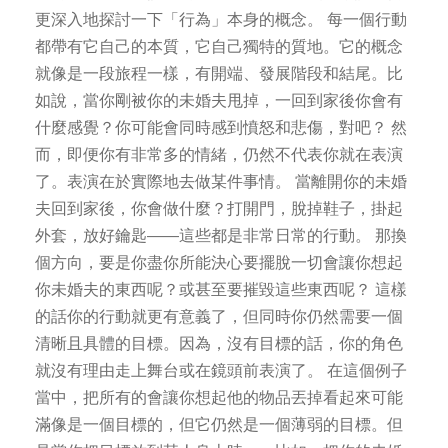
更深入地探討一下「行為」本身的概念。 每一個行動
都帶有它自己的本質，它自己獨特的質地。它的概念
就像是一段旅程一樣，有開端、發展階段和結尾。比
如說，當你剛被你的未婚夫甩掉，一回到家後你會有
什麼感覺？你可能會同時感到憤怒和悲傷，對吧？ 然
而，即便你有非常多的情緒，仍然不代表你就在表演
了。表演在於實際地去做某件事情。 當離開你的未婚
夫回到家後，你會做什麼？打開門，脫掉鞋子，掛起
外套，放好鑰匙——這些都是非常日常的行動。 那換
個方向，要是你盡你所能決心要擺脫一切會讓你想起
你未婚夫的東西呢？或甚至要摧毀這些東西呢？ 這樣
的話你的行動就更有意義了，但同時你仍然需要一個
清晰且具體的目標。因為，沒有目標的話，你的角色
就沒有理由走上舞台或在鏡頭前表演了。 在這個例子
當中，把所有的會讓你想起他的物品丟掉看起來可能
滿像是一個目標的，但它仍然是一個薄弱的目標。但