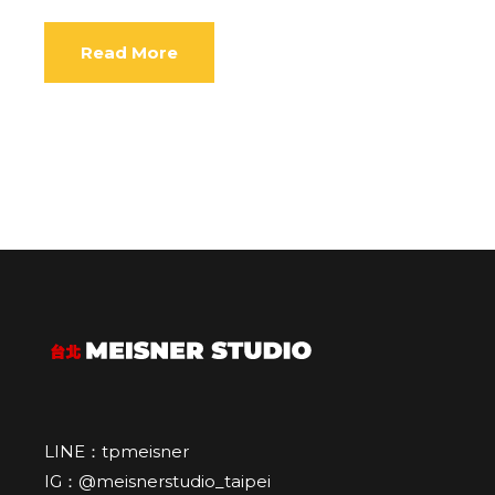
Read More
LINE：tpmeisner
IG：@meisnerstudio_taipei