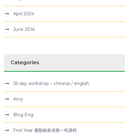
April 2024
June 2016
Categories
18 day workshop – chinese / english
Amy
Blog Eng
First Year 邁斯納表演第一年課程