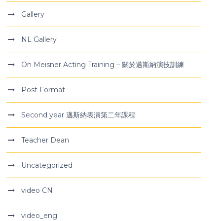
Gallery
NL Gallery
On Meisner Acting Training – 關於邁斯納演技訓練
Post Format
Second year 邁斯納表演第二年課程
Teacher Dean
Uncategorized
video CN
video_eng