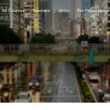
All Courses
Teachers
About
For Pros | Spac