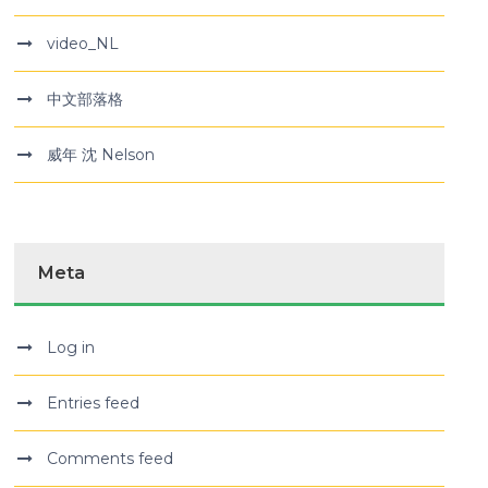
video_NL
中文部落格
威年 沈 Nelson
Meta
Log in
Entries feed
Comments feed