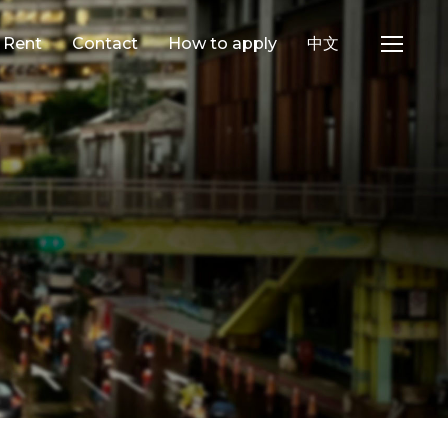
e Rent
Contact
How to apply
中文