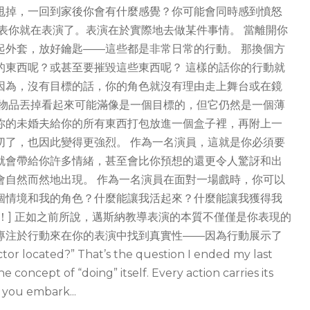
甩掉，一回到家後你會有什麼感覺？你可能會同時感到憤怒
表你就在表演了。表演在於實際地去做某件事情。 當離開你
起外套，放好鑰匙——這些都是非常日常的行動。 那換個方
的東西呢？或甚至要摧毀這些東西呢？ 這樣的話你的行動就
因為，沒有目標的話，你的角色就沒有理由走上舞台或在鏡
的物品丟掉看起來可能滿像是一個目標的，但它仍然是一個薄
你的未婚夫給你的所有東西打包放進一個盒子裡，再附上一
切了，也因此變得更強烈。 作為一名演員，這就是你必須要
就會帶給你許多情緒，甚至會比你預想的還更令人驚訝和出
會自然而然地出現。 作為一名演員在面對一場戲時，你可以
個情境和我的角色？什麼能讓我活起來？什麼能讓我獲得我
情！] 正如之前所說，邁斯納教導表演的本質不僅僅是你表現的
專注於行動來在你的表演中找到真實性——因為行動展示了
located?” That’s the question I ended my last
e concept of “doing” itself. Every action carries its
y you embark...