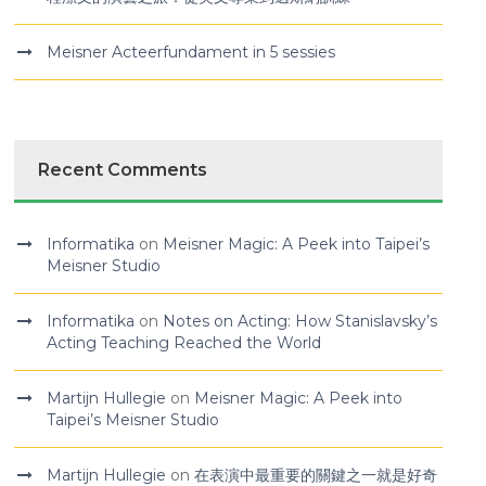
Meisner Acteerfundament in 5 sessies
Recent Comments
Informatika
on
Meisner Magic: A Peek into Taipei’s
Meisner Studio
Informatika
on
Notes on Acting: How Stanislavsky’s
Acting Teaching Reached the World
Martijn Hullegie
on
Meisner Magic: A Peek into
Taipei’s Meisner Studio
Martijn Hullegie
on
在表演中最重要的關鍵之一就是好奇