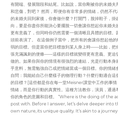
有開端、發展階段和結尾。比如說，當你剛被你的未婚夫
和悲傷，對吧？ 然而，即便你有非常多的情緒，仍然不代
的未婚夫回到家後，你會做什麼？打開門，脫掉鞋子，掛
向，要是你盡你所能決心要擺脫一切會讓你想起你未婚夫
更有意義了，但同時你仍然需要一個清晰且具體的目標。
頭前表演了。 在這個例子當中，把所有的會讓你想起他
弱的目標。但是當你把目標放到某人身上時——比如，把
張充滿諷刺的便條——這樣的目標就變得更有意義、更迫
做的。如果你與你的情境有很強烈的連結，光是行動本身
乎意料，無需勉強自己或把情緒當成一個目標。你的情緒
自問：我能給自己什麼樣子的物理行動？什麼行動適合這
的目標？[這些都是你在每一堂Meisner課堂中工作的事
情緒，而是你行動的真實性。這種方法教你，演員，通過
你的角色的意圖和目標。 “Where is the doing of the actor 
post with. Before I answer, let’s delve deeper into th
own nature, its unique quality. It’s akin to a journe