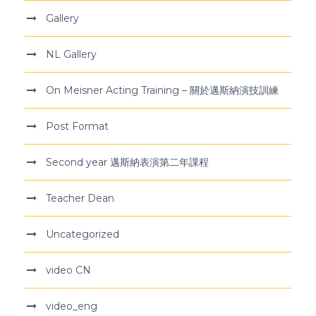
Gallery
NL Gallery
On Meisner Acting Training – 關於邁斯納演技訓練
Post Format
Second year 邁斯納表演第二年課程
Teacher Dean
Uncategorized
video CN
video_eng