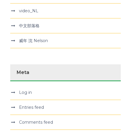
video_NL
中文部落格
威年 沈 Nelson
Meta
Log in
Entries feed
Comments feed