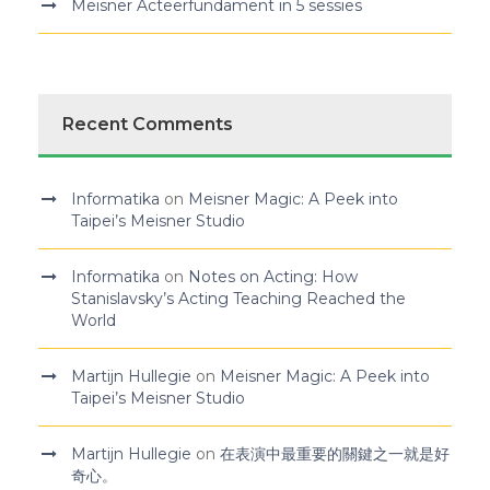
Meisner Acteerfundament in 5 sessies
Recent Comments
Informatika
on
Meisner Magic: A Peek into
Taipei’s Meisner Studio
Informatika
on
Notes on Acting: How
Stanislavsky’s Acting Teaching Reached the
World
Martijn Hullegie
on
Meisner Magic: A Peek into
Taipei’s Meisner Studio
Martijn Hullegie
on
在表演中最重要的關鍵之一就是好
奇心。