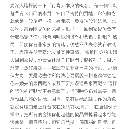
更深入地探討一下「行為」本身的概念。 每一個行動
都帶有它自己的本質，它自己獨特的質地。它的概念
就像是一段旅程一樣，有開端、發展階段和結尾。比
如說，當你剛被你的未婚夫甩掉，一回到家後你會有
什麼感覺？你可能會同時感到憤怒和悲傷，對吧？ 然
而，即便你有非常多的情緒，仍然不代表你就在表演
了。表演在於實際地去做某件事情。 當離開你的未婚
夫回到家後，你會做什麼？打開門，脫掉鞋子，掛起
外套，放好鑰匙——這些都是非常日常的行動。 那換
個方向，要是你盡你所能決心要擺脫一切會讓你想起
你未婚夫的東西呢？或甚至要摧毀這些東西呢？ 這樣
的話你的行動就更有意義了，但同時你仍然需要一個
清晰且具體的目標。因為，沒有目標的話，你的角色
就沒有理由走上舞台或在鏡頭前表演了。 在這個例子
當中，把所有的會讓你想起他的物品丟掉看起來可能
滿像是一個目標的，但它仍然是一個薄弱的目標。但