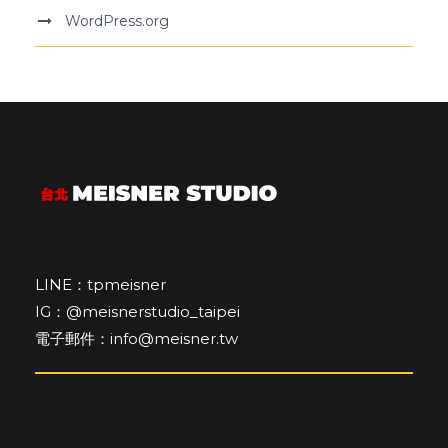
WordPress.org
LINE：tpmeisner
IG：@meisnerstudio_taipei
電子郵件：info@meisner.tw