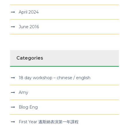
April 2024
June 2016
Categories
18 day workshop – chinese / english
Amy
Blog Eng
First Year 邁斯納表演第一年課程