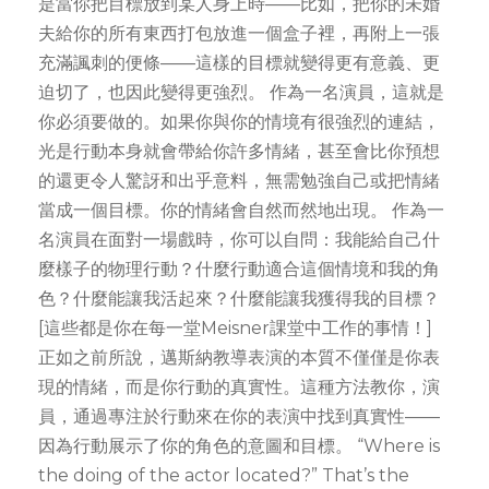
是當你把目標放到某人身上時——比如，把你的未婚
夫給你的所有東西打包放進一個盒子裡，再附上一張
充滿諷刺的便條——這樣的目標就變得更有意義、更
迫切了，也因此變得更強烈。 作為一名演員，這就是
你必須要做的。如果你與你的情境有很強烈的連結，
光是行動本身就會帶給你許多情緒，甚至會比你預想
的還更令人驚訝和出乎意料，無需勉強自己或把情緒
當成一個目標。你的情緒會自然而然地出現。 作為一
名演員在面對一場戲時，你可以自問：我能給自己什
麼樣子的物理行動？什麼行動適合這個情境和我的角
色？什麼能讓我活起來？什麼能讓我獲得我的目標？
[這些都是你在每一堂Meisner課堂中工作的事情！]
正如之前所說，邁斯納教導表演的本質不僅僅是你表
現的情緒，而是你行動的真實性。這種方法教你，演
員，通過專注於行動來在你的表演中找到真實性——
因為行動展示了你的角色的意圖和目標。 “Where is
the doing of the actor located?” That’s the