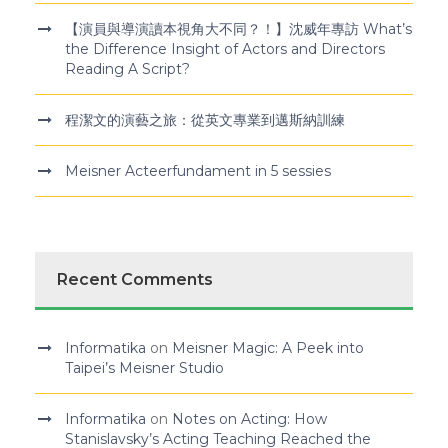
【演員與導演讀本視角大不同？！】沈威年專訪 What’s
the Difference Insight of Actors and Directors
Reading A Script?
程潔文的演藝之旅：從英文專業到邁斯納訓練
Meisner Acteerfundament in 5 sessies
Recent Comments
Informatika
on
Meisner Magic: A Peek into
Taipei’s Meisner Studio
Informatika
on
Notes on Acting: How
Stanislavsky’s Acting Teaching Reached the