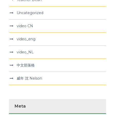
Uncategorized
video CN
video_eng
video_NL
中文部落格
威年 沈 Nelson
Meta