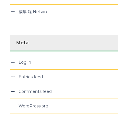
威年 沈 Nelson
Meta
Log in
Entries feed
Comments feed
WordPress.org