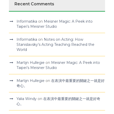
Recent Comments
Informatika
on
Meisner Magic: A Peek into
Taipei’s Meisner Studio
Informatika
on
Notes on Acting: How
Stanislavsky’s Acting Teaching Reached the
World
Martijn Hullegie
on
Meisner Magic: A Peek into
Taipei’s Meisner Studio
Martijn Hullegie
on
在表演中最重要的關鍵之一就是好
奇心。
Yalia Windy
on
在表演中最重要的關鍵之一就是好奇
心。