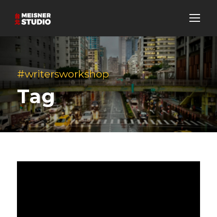
#writersworkshop
Tag