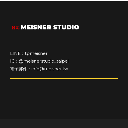
LINE：tpmeisner
IG：@meisnerstudio_taipei
電子郵件：info@meisner.tw