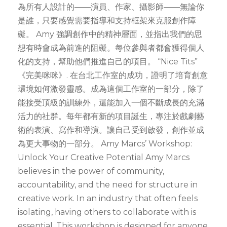
為所有人設計的——演員、作家、攝影師——無論你
是誰，只要感覺需要指導和支持框架來克服創作障
礙。 Amy 強調創作中的精神層面，並指出我們的思
想有時會成為前進的阻礙。每位參與者都會獲得個人
化的支持，幫助他們推進自己的項目。 “Nice Tits”
《完美咪咪》. 在台北工作室的成功，證明了培育創意
環境如何激發靈感。成為這個工作室的一部分，除了
能接受頂級的訓練外，還能加入一個不斷成長的充滿
活力的社群。每年都有新的項目誕生，專注於戲劇藝
術的表演、寫作和導演。讓自己受到啟發，創作並成
為更大事物的一部分。 Amy Marcs’ Workshop:
Unlock Your Creative Potential Amy Marcs
believes in the power of community,
accountability, and the need for structure in
creative work. In an industry that often feels
isolating, having others to collaborate with is
essential. This workshop is designed for anyone